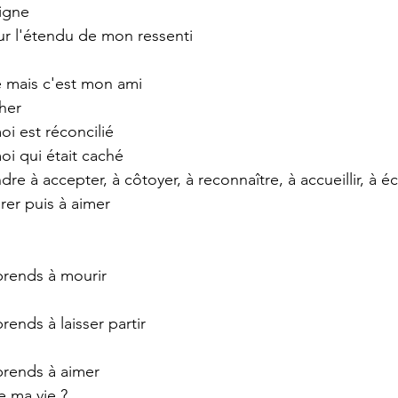
signe 
our l'étendu de mon ressenti 
e mais c'est mon ami 
her 
i est réconcilié 
i qui était caché 
re à accepter, à côtoyer, à reconnaître, à accueillir, à éc
rer puis à aimer 
prends à mourir 
ends à laisser partir 
prends à aimer 
e ma vie ? 