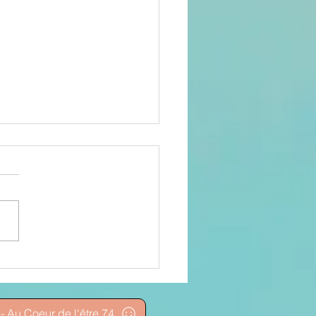
endre soin
 soin...
- Au Coeur de l'être 74