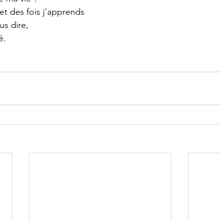
 et des fois j'apprends 
s dire,  
é. 