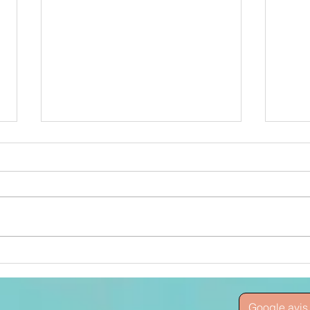
La nuit de nos
Pr
âmes
de
Google avis 