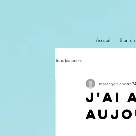
Accueil
Bien-êtr
Tous les posts
massagebienetre7
J'ai 
aujo