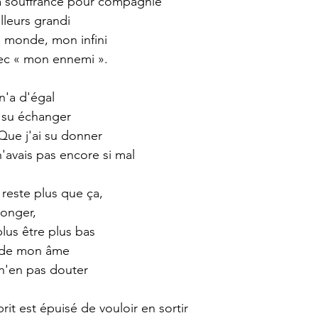
 la souffrance pour compagnie 
lleurs grandi 
 monde, mon infini 
ec « mon ennemi ». 
n'a d'égal  
 su échanger 
 Que j'ai su donner 
avais pas encore si mal 
 reste plus que ça, 
longer,  
lus être plus bas 
d de mon âme 
 n'en pas douter 
it est épuisé de vouloir en sortir 