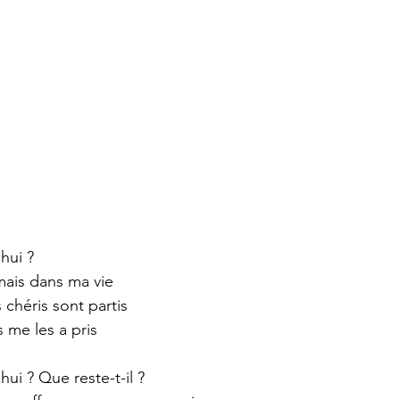
hui ? 
ais dans ma vie 
s chéris sont partis 
s me les a pris 
hui ? Que reste-t-il ? 