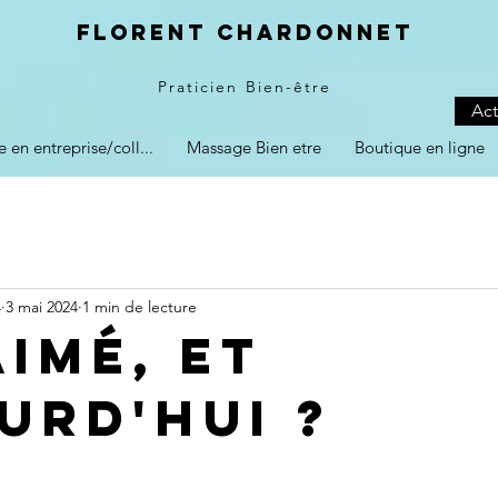
Florent Chardonnet
Praticien Bien-être
Act
e en entreprise/coll...
Massage Bien etre
Boutique en ligne
4
3 mai 2024
1 min de lecture
aimé, et
urd'hui ?