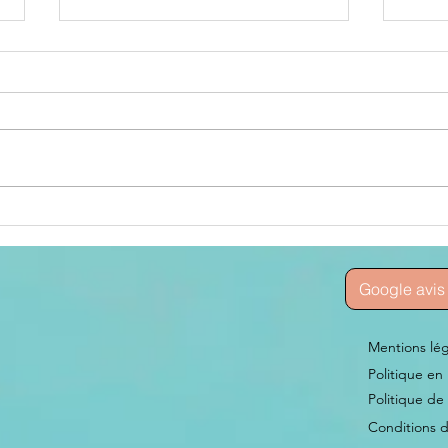
J'ai aimé, et
La
aujourd'hui ?
âm
Google avis 
Mentions lég
Politique en
Politique de 
Conditions d'