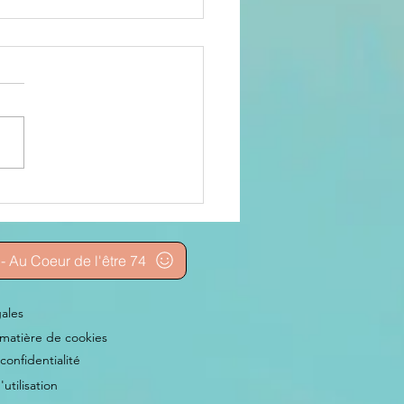
 nuit de nos
es
- Au Coeur de l'être 74
ales
 matière de cookies
confidentialité
utilisation